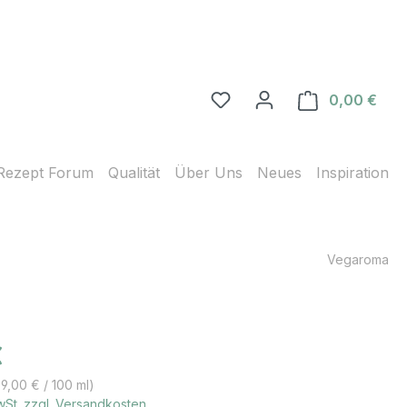
0,00 €
Ware
Rezept Forum
Qualität
Über Uns
Neues
Inspiration
Vegaroma
s:
€
9,00 € / 100 ml)
MwSt. zzgl. Versandkosten