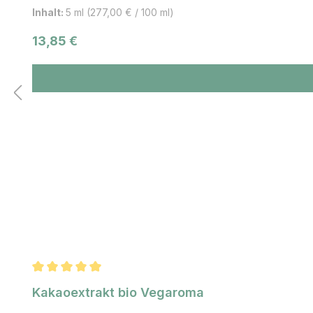
Inhalt:
5 ml
(277,00 € / 100 ml)
Regulärer Preis:
13,85 €
Durchschnittliche Bewertung von 5 von 5 Sternen
Kakaoextrakt bio Vegaroma