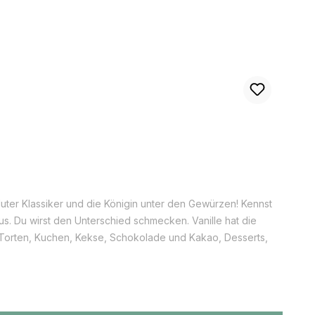
uter Klassiker und die Königin unter den Gewürzen! Kennst
s. Du wirst den Unterschied schmecken. Vanille hat die
 Torten, Kuchen, Kekse, Schokolade und Kakao, Desserts,
auch salzige Speisen veredeln. Das warm-süße und feine Aroma
 und Wärme und Geborgenheit vermitteln. Informationen zur
a gewonnen wird. Es handelt sich um eine Schlingpflanze.
n von Vanille, von denen aber nur 15 Arten aromatische