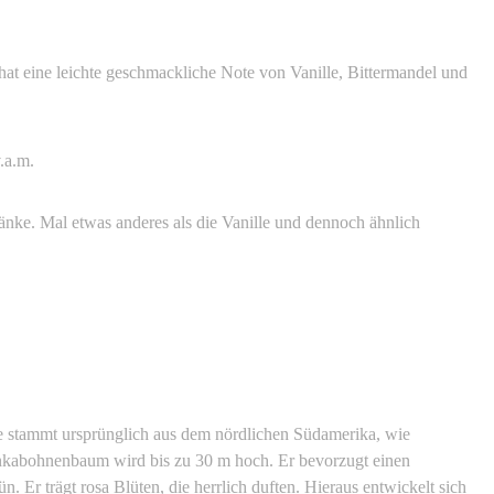
at eine leichte geschmackliche Note von Vanille, Bittermandel und
.a.m.
nke. Mal etwas anderes als die Vanille und dennoch ähnlich
nze stammt ursprünglich aus dem nördlichen Südamerika, wie
Tonkabohnenbaum wird bis zu 30 m hoch. Er bevorzugt einen
n. Er trägt rosa Blüten, die herrlich duften. Hieraus entwickelt sich