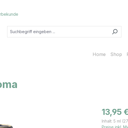
rbekunde
Home
Shop
roma
Regulärer Prei
13,95 
Inhalt:
5 ml
(27
Preise inkl. 