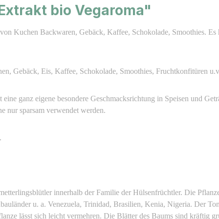
Extrakt bio Vegaroma"
ng von Kuchen Backwaren, Gebäck, Kaffee, Schokolade, Smoothies. Es h
en, Gebäck, Eis, Kaffee, Schokolade, Smoothies, Fruchtkonfitüren u.v
 eine ganz eigene besondere Geschmacksrichtung in Speisen und Geträ
ne nur sparsam verwendet werden.
.
etterlingsblütler innerhalb der Familie der Hülsenfrüchtler. Die Pfla
bauländer u. a. Venezuela, Trinidad, Brasilien, Kenia, Nigeria. Der 
anze lässt sich leicht vermehren. Die Blätter des Baums sind kräftig grü