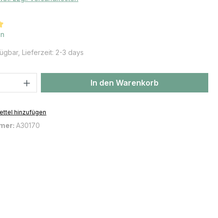
iche Bewertung von 5 von 5 Sternen
en
ügbar, Lieferzeit: 2-3 days
 Anzahl: Gib den gewünschten Wert ein 
In den Warenkorb
ttel hinzufügen
mer:
A30170