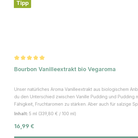
Tipp
Durchschnittliche Bewertung von 5 von 5 Sternen
Bourbon Vanilleextrakt bio Vegaroma
Unser natürliches Aroma Vanilleextrakt aus biologischem An
du den Unterschied zwischen Vanille Pudding und Pudding mi
Fähigkeit, Fruchtaromen zu stärken. Aber auch für salzige
Obstsalat, Eiskreationen, Salatdressing, Gemüse, Fisch- und
Inhalt:
5 ml
(339,80 € / 100 ml)
bringt eine bezaubernde Geschmacksrichtung in Speisen und
Regulärer Preis:
16,99 €
Pflanze: Die Vanille ist ein Gewürz, das aus den vermentier
Der Name Vanille kommt aus dem spanischen und heißt so viel