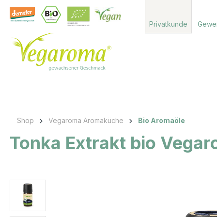
 Hauptinhalt springen
Zur Suche springen
Zur Hauptnavigation springen
Privatkunde
Gewe
Shop
Vegaroma Aromaküche
Bio Aromaöle
Tonka Extrakt bio Vega
Bildergalerie überspringen