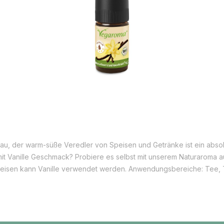
bau, der warm-süße Veredler von Speisen und Getränke ist ein absol
t Vanille Geschmack? Probiere es selbst mit unserem Naturaroma au
 Speisen kann Vanille verwendet werden. Anwendungsbereiche: Tee,
 Fleischgerichte, Cocktails, Smoothies u.v.a.m. Es kann süße aber 
 Getränke. Die Vanille kann ausgleichend und besänftigend wirken
ten Vanilleschoten verschiedener Arten der Orchideen-Gattung Vanill
 wie „kleine Hülse oder Schote“. Es gibt ca. 120 verschiedene Arte