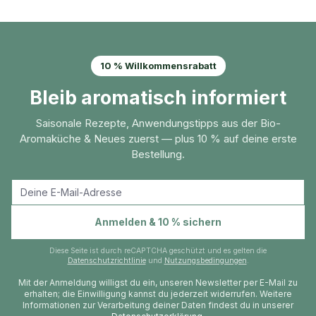
Smoothies. Das mild-würzige und leicht herbe
wirtschaftlich angebaut. Die häufigste Art ist die
und holzige Aroma bringt eine exotische
Gewürzvanille. Sie macht rund 95 % des
Geschmacksrichtung in deine Speisen und
Anbaus aus. Vanille stammt ursprünglich aus
Getränke.
Mexiko und Mittelamerika, wird heute aber
10 % Willkommensrabatt
überwiegend auf Madagaskar, Réunion und
Bleib aromatisch informiert
anderen Inseln des Indischen Ozeans
angebaut. Die Pflanzen werden in Plantagen
Saisonale Rezepte, Anwendungstipps aus der Bio-
angebaut. Frisch ist die Pflanze geruchslos.
Aromaküche & Neues zuerst — plus 10 % auf deine erste
Erst durch sorgfältige Fermentierung entstehen
Bestellung.
dunkle Farbe und Duft der Vanilleschote.
Gewürzvanille wird im Handel unter der
Bezeichnung Bourbon-Vanille und
E-Mail-Adresse
mexikanische Vanille Angeboten. Das Gewürz
Anmelden & 10 % sichern
ist besonders kostbar. Die Vanille wurde in
Mexiko schon lange vor der Ankunft der
Diese Seite ist durch reCAPTCHA geschützt und es gelten die
Datenschutzrichtlinie
und
Nutzungsbedingungen
.
Europäer geschätzt. Erst nach Mexikos
Mit der Anmeldung willigst du ein, unseren Newsletter per E-Mail zu
Unabhängigkeit (1810) gelangten Stecklinge in
erhalten; die Einwilligung kannst du jederzeit widerrufen. Weitere
die botanischen Gärten von Antwerpen und
Informationen zur Verarbeitung deiner Daten findest du in unserer