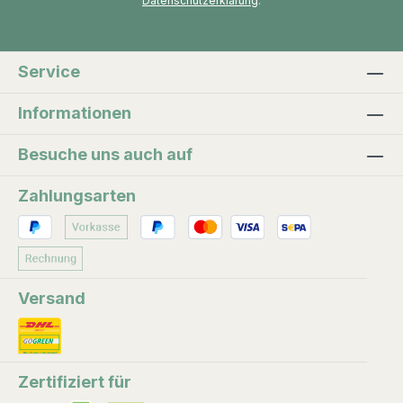
Datenschutzerklärung
.
Paris. Später begannen die Niederländer damit,
die Pflanze in ihren Kolonien auf Java zu
kultivieren. Später brachten die Franzosen Sie
nach La Réunion (damals Ile Bourbon, daher die
Service
Bezeichnung Bourbon Vanille). Die Bestäubung
musste per Hand erfolgen, da der in Mexico
Informationen
beheimatete Kolibri dort nicht existierte. Seit
Besuche uns auch auf
Anfang des 20. Jh. verschob sich der Anbau
von La Réunion nach Indonesien und
Zahlungsarten
Madagaskar und Mauritius. Der aufwändige
Bearbeitungsprozess ist neben der künstlichen
Bestäubung und schlechter Ernten der Grund
für den hohen Preis.
Versand
Zertifiziert für