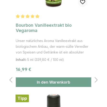
Durchschnittliche Bewertung von 5 von 5 Sternen
Bourbon Vanilleextrakt bio
Vegaroma
Unser natürliches Aroma Vanilleextrakt aus
biologischem Anbau, der warm-süße Veredler
von Speisen und Getränke ist ein absoluter
Klassiker und die Königin unter den Gewürzen!
Inhalt:
5 ml
(339,80 € / 100 ml)
Kennst du den Unterschied zwischen Vanille
Regulärer Preis:
16,99 €
Pudding und Pudding mit Vanille Geschmack?
Probiere es selbst mit unserem Naturaroma aus.
Du wirst den Unterschied schmecken. Vanille
In den Warenkorb
hat die Fähigkeit, Fruchtaromen zu stärken.
Aber auch für salzige Speisen kann Vanille
Tipp
verwendet werden. Anwendungsbereiche:
Tee, Torten, Kuchen, Kekse, Schokolade und