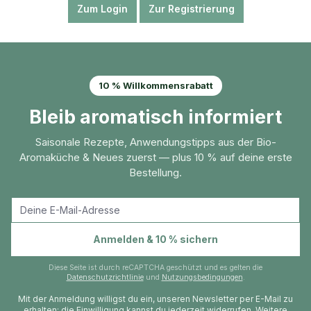
Zum Login
Zur Registrierung
10 % Willkommensrabatt
Bleib aromatisch informiert
Saisonale Rezepte, Anwendungstipps aus der Bio-
Aromaküche & Neues zuerst — plus 10 % auf deine erste
Bestellung.
E-Mail-Adresse
Anmelden & 10 % sichern
Diese Seite ist durch reCAPTCHA geschützt und es gelten die
Datenschutzrichtlinie
und
Nutzungsbedingungen
.
Mit der Anmeldung willigst du ein, unseren Newsletter per E-Mail zu
erhalten; die Einwilligung kannst du jederzeit widerrufen. Weitere