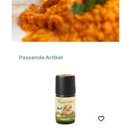
Produktgalerie überspringen
Passende Artikel