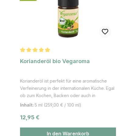
Geschmacksrichtung in deine Speisen und
Deutschland angebaut. Als grünen Ingwer
Getränke.
bezeichnet man die jung geernteten, milder
schmeckenden Wurzeln. Vor der Einführung
der Chilischoten aus Amerika war Ingwer neben
Pfeffer in Ostasien meist das einzige
verfügbare scharfe Gewürz.
Durchschnittliche Bewertung von 5 von 5 Sternen
Korianderöl bio Vegaroma
Korianderöl ist perfekt für eine aromatische
Verfeinerung in der internationalen Küche. Egal
ob zum Kochen, Backen oder auch in
Getränken, Likören verwendet – exotische und
Inhalt:
5 ml
(259,00 € / 100 ml)
bereichernde Geschmackserlebnisse können
Regulärer Preis:
12,95 €
entdeckt werden. Anwendungsbereiche:
Backwaren, Frischkost, Dips, Suppen, Gemüse,
Dressings, Fleisch, Fisch, süße und herzhafte
In den Warenkorb