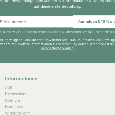
zepte, Anwendungstipps aus der Bio-Aromaküche & Neues zuers
auf deine erste Bestellung.
E-Mail-Adresse
Anmelden & 10 % si
 ist durch reCAPTCHA geschützt und es gelten die
Datenschutzrichtlinie
und
Nutzungsb
dung willigst du ein, unseren Newsletter per E-Mail zu erhalten; die Einwilli
 widerrufen. Weitere Informationen zur Verarbeitung deiner Daten findest du 
Datenschutzerklärung
.
Informationen
AGB
Datenschutz
Über uns
Impressum
Widerrufsrecht