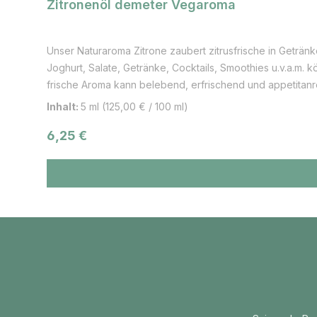
Zitronenöl demeter Vegaroma
Unser Naturaroma Zitrone zaubert zitrusfrische in Getränke, Vor- und Nachspeisen sowie Ku
Joghurt, Salate, Getränke, Cocktails, Smoothies u.v.a.m.
frische Aroma kann belebend, erfrischend und appetitanre
Diese Gruppe von Sorten ist aus einer Kreuzung zwischen
Inhalt:
5 ml
(125,00 € / 100 ml)
zugeordnet. Die Zitrone wächst als kleiner bis mittelgroße
Regulärer Preis:
6,25 €
Aus Zitronen werden Saft, Zitronensäure, Ätherisches Ö