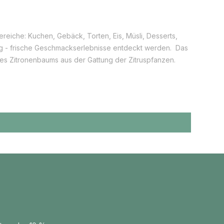
tzig - frische Geschmackserlebnisse entdeckt werden. Das
 des Zitronenbaums aus der Gattung der Zitruspfanzen.
ird der großen Familie der Rautengwächse (Rutaceae)
 größten Anbauländer in Europa sind Spanien und Italien.