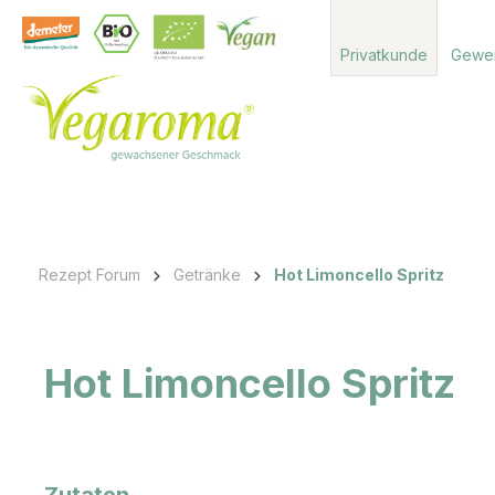
 Hauptinhalt springen
Zur Suche springen
Zur Hauptnavigation springen
Privatkunde
Gewe
Rezept Forum
Getränke
Hot Limoncello Spritz
Hot Limoncello Spritz
Zutaten