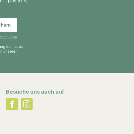
t — plus 10 %
chern
edingungen
.
gung kannst du
in unserer
Besuche uns auch auf