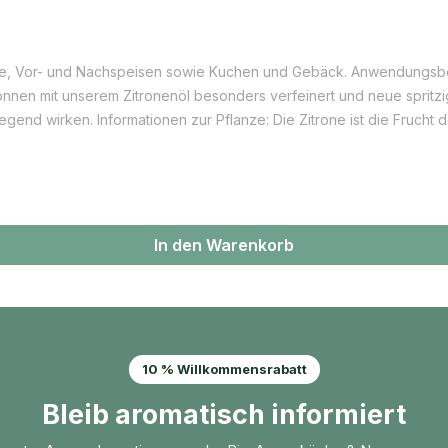
chen und Gebäck. Anwendungsbereiche: Kuchen, Gebäck, Torten, Eis, Müsli, Desserts,
 können mit unserem Zitronenöl besonders verfeinert und neue spri
gend wirken. Informationen zur Pflanze: Die Zitrone ist die Frucht
 Bitterorange und Zitronatzitrone entstanden. Die Gattung Citrus w
r immergrüner Baum. Seit dem 13. Jh. gibt es Zitronen in Europa. Die
l und Pektin gewonnen.
In den Warenkorb
10 % Willkommensrabatt
Bleib aromatisch informiert