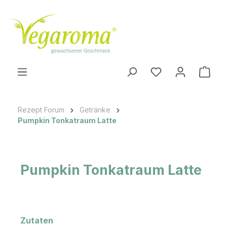
Zum Hauptinhalt springen
Du hast 0 Produkt
Ware
Rezept Forum
Getränke
Pumpkin Tonkatraum Latte
Pumpkin Tonkatraum Latte
Zutaten