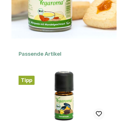
Produktgalerie überspringen
Passende Artikel
Tipp