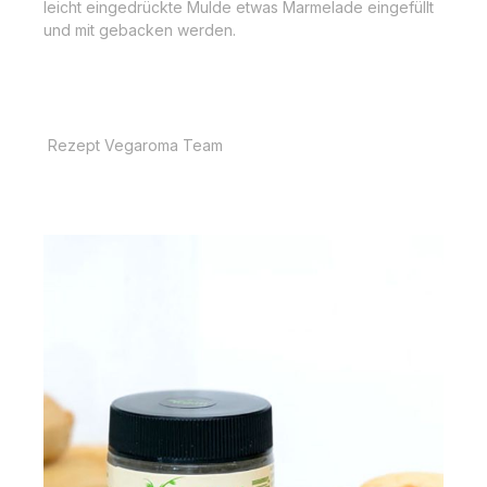
leicht eingedrückte Mulde etwas Marmelade eingefüllt
und mit gebacken werden.
Rezept Vegaroma Team