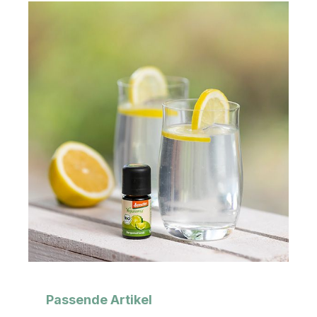
Produktgalerie überspringen
Passende Artikel