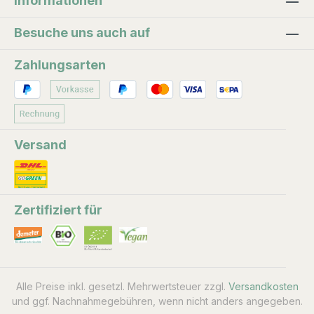
Informationen
bereits im 11 Jh. nach Italien importiert. Die
süßen Varianten wurden erst im 15. Jh. nach
Besuche uns auch auf
Europa eingeführt. Anfangs wurde sie fast
ausschließlich in Portugal angebaut. Heute ist
Zahlungsarten
sie die am häufigsten angebaute Zitrusfrucht
der Welt. Orangenbäume können weit über 100
Jahre alt werden. Es handelt sich um kleine bis
mittelhohe Bäume (3 – 8 m).
Versand
Zertifiziert für
Alle Preise inkl. gesetzl. Mehrwertsteuer zzgl.
Versandkosten
und ggf. Nachnahmegebühren, wenn nicht anders angegeben.