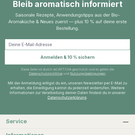
Bleib aromatisch informiert
Mischungen oder in Gebäck. Die
Geschmackskomponente kann aufmunternd
Saisonale Rezepte, Anwendungstipps aus der Bio-
und erfrischend wirken. Informationen zur
Aromaküche & Neues zuerst — plus 10 % auf deine erste
Pflanze: Die Orange (Citrus Sinesis) ist auch
Bestellung.
bekannt unter dem Namen Apfelsine. Dieser
deutsche Name weist auf die asiatische
Herkunft der beliebten Frucht hin: „Apfel aus
China“. Die Heimat der Orangen ist
E-Mail-Adresse
Anmelden & 10 % sichern
wahrscheinlich die Provinz Yunnan und Sichuan
in Südchina. Orangenbäume wurden vermutlich
Diese Seite ist durch reCAPTCHA geschützt und es gelten die
bereits vor mehr als 4000 Jahren in China
Datenschutzrichtlinie
und
Nutzungsbedingungen
.
angebaut. Orangen sind durch eine Kreuzung
Mit der Anmeldung willigst du ein, unseren Newsletter per E-Mail zu
erhalten; die Einwilligung kannst du jederzeit widerrufen. Weitere
aus Pampelmuse und Mandarine entstanden.
Informationen zur Verarbeitung deiner Daten findest du in unserer
Sowohl die süße Orange als auch die
Datenschutzerklärung
.
Bitterorange waren lange vor unserer
Zeitrechnung in China bekannt. Die
Orangensorten werden in Bitterorangen
Service
(Pomeranzen) und in vier Gruppen von süßen
Orangen unterteilt. Die Bitterorange wurde