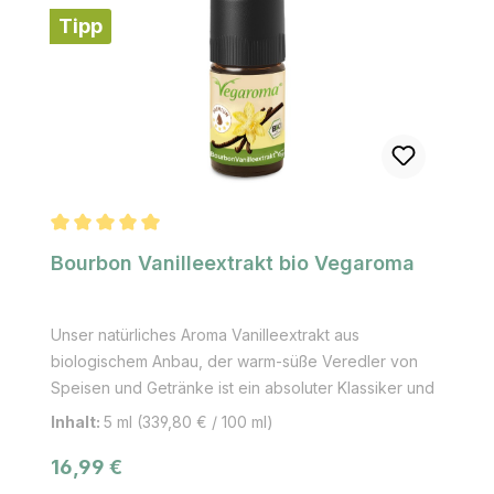
Tipp
Geschmacksrichtung in Speisen, Backwaren und
Getränke.Kardamomöl wird durch Destillation aus den
Kardamomsamen gewonnen.
Durchschnittliche Bewertung von 5 von 5 Sternen
Bourbon Vanilleextrakt bio Vegaroma
Unser natürliches Aroma Vanilleextrakt aus
biologischem Anbau, der warm-süße Veredler von
Speisen und Getränke ist ein absoluter Klassiker und
die Königin unter den Gewürzen! Kennst du den
Inhalt:
5 ml
(339,80 € / 100 ml)
Unterschied zwischen Vanille Pudding und Pudding
Regulärer Preis:
16,99 €
mit Vanille Geschmack? Probiere es selbst mit
unserem Naturaroma aus. Du wirst den Unterschied