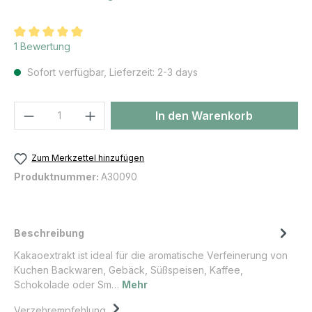
Durchschnittliche Bewertung von 5 von 5 Sternen
1 Bewertung
Sofort verfügbar, Lieferzeit: 2-3 days
Produkt Anzahl: Gib den gewünschten We
In den Warenkorb
Zum Merkzettel hinzufügen
Produktnummer:
A30090
Beschreibung
Kakaoextrakt ist ideal für die aromatische Verfeinerung von
Kuchen Backwaren, Gebäck, Süßspeisen, Kaffee,
Schokolade oder Sm…
Mehr
Verzehrempfehlung