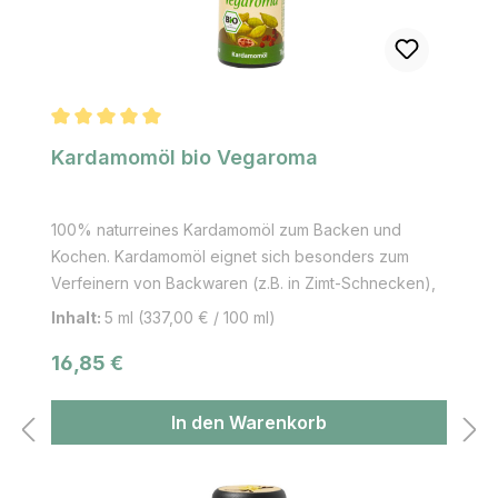
Durchschnittliche Bewertung von 5 von 5 Sternen
Kardamomöl bio Vegaroma
100% naturreines Kardamomöl zum Backen und
Kochen. Kardamomöl eignet sich besonders zum
Verfeinern von Backwaren (z.B. in Zimt-Schnecken),
Süßspeisen aber auch Currys, Kaffee, Chai-Tee, Eis
Inhalt:
5 ml
(337,00 € / 100 ml)
und Liköre. Das Aroma wird auch gerne in der
Regulärer Preis:
16,85 €
Weihnachtsbäckerei eingesetzt oder in
Zusammenhang mit der asiatischen und
ayurvedischen Küche. Anwendungsbereiche:
In den Warenkorb
Kuchen, Gebäck, Süßspeisen, Curry-Gerichte, Eis,
Kaffee, Chai-Tee, Smoothies, u.v.m. Der süßlich-
scharfe Geschmack bringt eine exotisch-warme