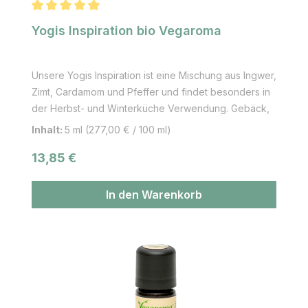
Durchschnittliche Bewertung von 5 von 5 Sternen
Yogis Inspiration bio Vegaroma
Unsere Yogis Inspiration ist eine Mischung aus Ingwer,
Zimt, Cardamom und Pfeffer und findet besonders in
der Herbst- und Winterküche Verwendung. Gebäck,
Lassie, Tee, Joghurt u.v.m. können damit verfeinert
Inhalt:
5 ml
(277,00 € / 100 ml)
und neue leicht asiatische Geschmackserlebnisse
Regulärer Preis:
13,85 €
entdeckt werden.
In den Warenkorb