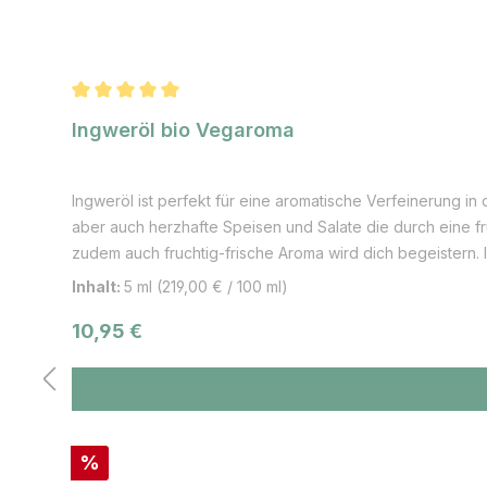
Durchschnittliche Bewertung von 5 von 5 Sternen
Ingweröl bio Vegaroma
Ingweröl ist perfekt für eine aromatische Verfeinerung i
aber auch herzhafte Speisen und Salate die durch eine f
zudem auch fruchtig-frische Aroma wird dich begeister
wirken. Informationen zur Pflanze: Die bekannte Ingwerwu
Inhalt:
5 ml
(219,00 € / 100 ml)
Wurzelstock auch Ingwerwurzel genannt ist eine Pflanzena
Regulärer Preis:
10,95 €
erreichen kann. Die Pflanze hat ein schilfartiges Aussehen
einigen Staaten in Südamerika angebaut. Die genaue Heima
erfolgt teilweise auf großen Plantagen. Nach einer Wachs
inzwischen sogar auch in Deutschland angebaut. Als grün
Amerika war Ingwer neben Pfeffer in Ostasien meist das
Rabatt
%