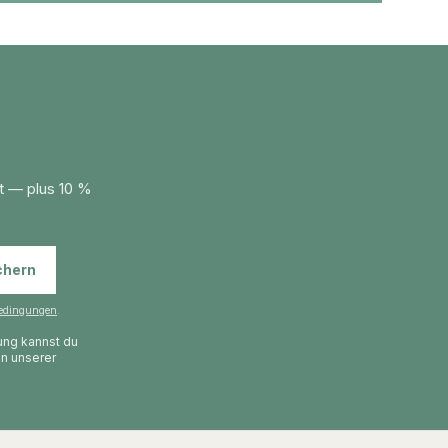
t — plus 10 %
chern
edingungen
.
gung kannst du
in unserer