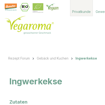
 Hauptinhalt springen
Zur Suche springen
Zur Hauptnavigation springen
Privatkunde
Gewe
Rezept Forum
Gebäck und Kuchen
Ingwerkekse
Ingwerkekse
Zutaten