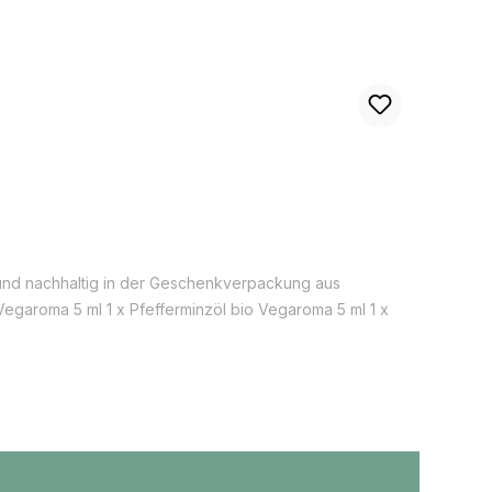
 und nachhaltig in der Geschenkverpackung aus
Vegaroma 5 ml 1 x Pfefferminzöl bio Vegaroma 5 ml 1 x