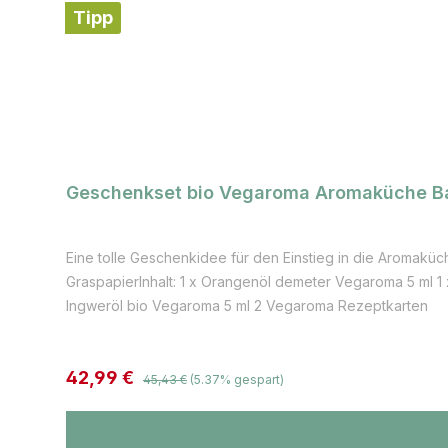
Tipp
Geschenkset bio Vegaroma Aromaküche B
Eine tolle Geschenkidee für den Einstieg in die Aromak
GraspapierInhalt: 1 x Orangenöl demeter Vegaroma 5 ml 1 
Ingweröl bio Vegaroma 5 ml 2 Vegaroma Rezeptkart
Regulärer Preis:
Verkaufspreis:
42,99 €
45,43 €
(5.37% gespart)