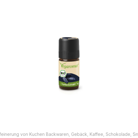
erfeinerung von Kuchen Backwaren, Gebäck, Kaffee, Schokolade, Sm