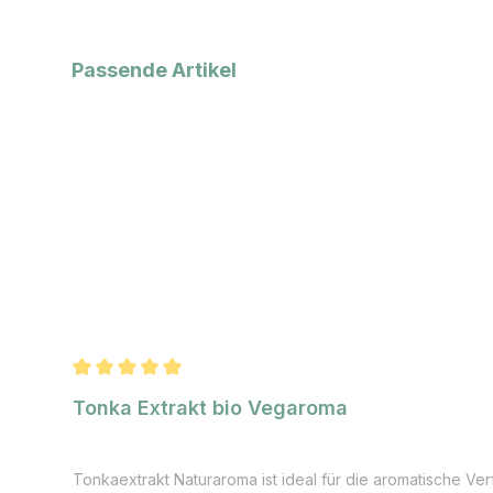
Produktgalerie überspringen
Passende Artikel
Durchschnittliche Bewertung von 5 von 5 Sternen
Tonka Extrakt bio Vegaroma
Tonkaextrakt Naturaroma ist ideal für die aromatische V