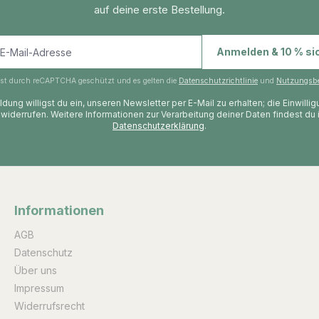
auf deine erste Bestellung.
E-Mail-Adresse
Anmelden & 10 % si
 ist durch reCAPTCHA geschützt und es gelten die
Datenschutzrichtlinie
und
Nutzungsb
dung willigst du ein, unseren Newsletter per E-Mail zu erhalten; die Einwilli
 widerrufen. Weitere Informationen zur Verarbeitung deiner Daten findest du 
Datenschutzerklärung
.
Informationen
AGB
Datenschutz
Über uns
Impressum
Widerrufsrecht