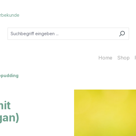
rbekunde
Home
Shop
epudding
it
gan)