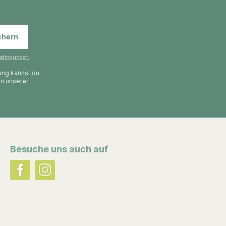
chern
edingungen
.
gung kannst du
in unserer
Besuche uns auch auf