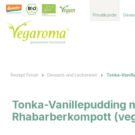
 Hauptinhalt springen
Zur Suche springen
Zur Hauptnavigation springen
Privatkunde
Gewe
Rezept Forum
Desserts und Leckereien
Tonka-Vanill
Tonka-Vanillepudding m
Rhabarberkompott (ve