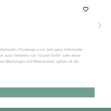
arinaden, Pizzateige u.v.m. eine ganz individuelle
er auch Varianten von "Grüner Soße" oder einen
 bzw. Mischungen und Naturaromen, geben dir die
ackung aus Graspapier Inhalt: 1 x Kräuter & Co. bio 5
ndungskarte Vegaroma