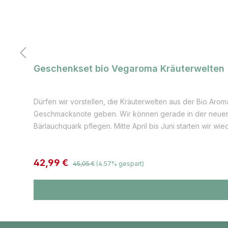
Geschenkset bio Vegaroma Kräuterwelten
Dürfen wir vorstellen, die Kräuterwelten aus der Bio Aro
Geschmacksnote geben. Wir können gerade in der neuen 
Bärlauchquark pflegen. Mitte April bis Juni starten wir
besondere geschmackliche Vielfalt. Tauche ein in die Ge
ml 1 x Euro Asia bio 5 ml 1 x O sole mio bio 5 ml 1 x Bas
Regulärer Preis:
Verkaufspreis:
42,99 €
45,05 €
(4.57% gespart)