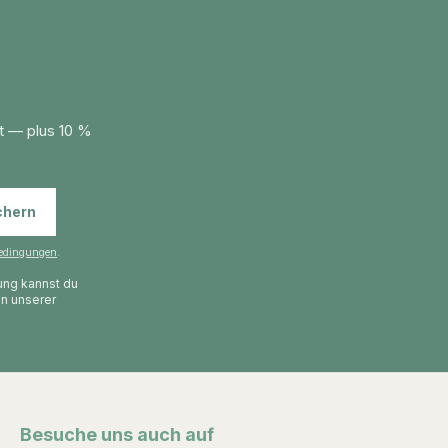
t — plus 10 %
chern
edingungen
.
gung kannst du
in unserer
Besuche uns auch auf