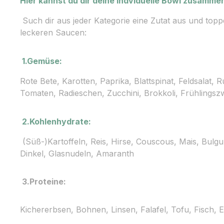
Hier kannst du dir deine indviduelle Bowl zusamm
Such dir aus jeder Kategorie eine Zutat aus und toppe
leckeren Saucen:
1.Gemüse:
Rote Bete, Karotten, Paprika, Blattspinat, Feldsalat, 
Tomaten, Radieschen, Zucchini, Brokkoli, Frühlingsz
2.Kohlenhydrate:
(Süß-)Kartoffeln, Reis, Hirse, Couscous, Mais, Bulg
Dinkel, Glasnudeln, Amaranth
3.Proteine:
Kichererbsen, Bohnen, Linsen, Falafel, Tofu, Fisch,