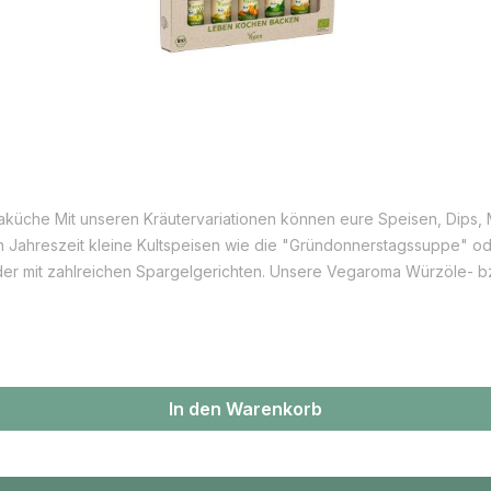
maküche Mit unseren Kräutervariationen können eure Speisen, Dips, M
Jahreszeit kleine Kultspeisen wie die "Gründonnerstagssuppe" od
 wieder mit zahlreichen Spargelgerichten. Unsere Vegaroma Würzöle-
schmacks - Kräuterwelten hübsch und nachhaltig in der Geschenkverp
ilikum bio 10% 5 ml 1 x Korianderöl bio 5ml 1 x Rezeptkarte 1 x Anwe
In den Warenkorb