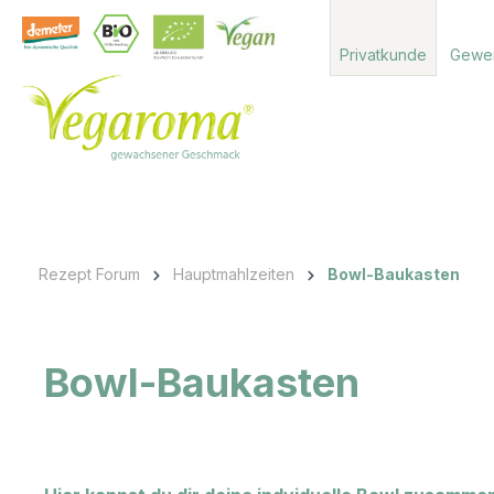
 Hauptinhalt springen
Zur Suche springen
Zur Hauptnavigation springen
Privatkunde
Gewe
Rezept Forum
Hauptmahlzeiten
Bowl-Baukasten
Bowl-Baukasten