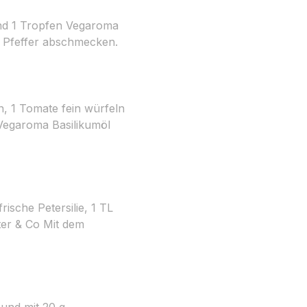
und 1 Tropfen Vegaroma
d Pfeffer abschmecken.
n, 1 Tomate fein würfeln
 Vegaroma Basilikumöl
ische Petersilie, 1 TL
ter & Co Mit dem
und mit 20 g