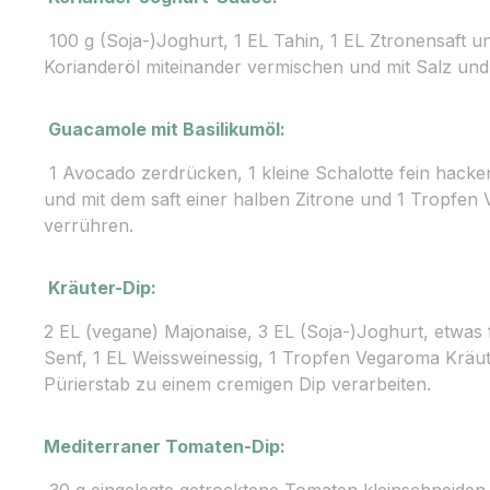
100 g (Soja-)Joghurt, 1 EL Tahin, 1 EL Ztronensaft 
Korianderöl miteinander vermischen und mit Salz un
Guacamole mit Basilikumöl:
1 Avocado zerdrücken, 1 kleine Schalotte fein hacke
und mit dem saft einer halben Zitrone und 1 Tropfen
verrühren.
Kräuter-Dip:
2 EL (vegane) Majonaise, 3 EL (Soja-)Joghurt, etwas fr
Senf, 1 EL Weissweinessig, 1 Tropfen Vegaroma Kräu
Pürierstab zu einem cremigen Dip verarbeiten.
Mediterraner Tomaten-Dip:
30 g eingelegte getrocktene Tomaten kleinschneiden 