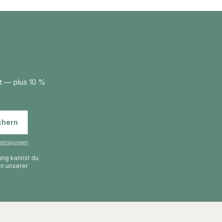
t — plus 10 %
chern
edingungen
.
gung kannst du
in unserer