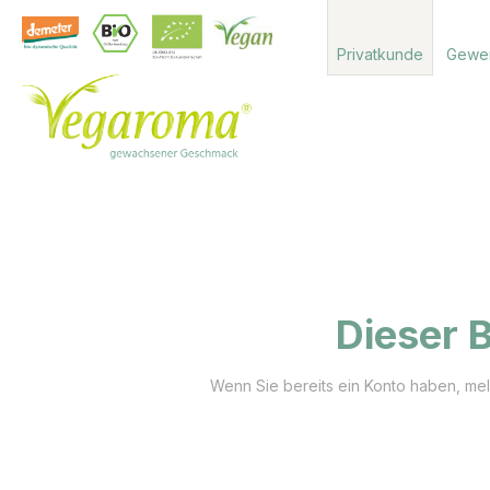
 Hauptinhalt springen
Zur Suche springen
Zur Hauptnavigation springen
Privatkunde
Gewe
Dieser B
Wenn Sie bereits ein Konto haben, meld