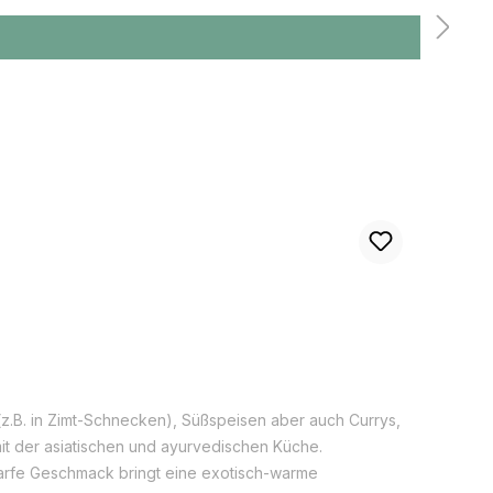
chen Sprachraum bekannt. Der kultivierte Ingweranbau
te erfolgt meist noch von Hand. Die Ingwerpflanze wird
n Wurzeln. Vor der Einführung der Chilischoten aus
B. in Zimt-Schnecken), Süßspeisen aber auch Currys,
it der asiatischen und ayurvedischen Küche.