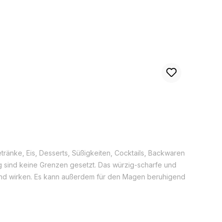
ränke, Eis, Desserts, Süßigkeiten, Cocktails, Backwaren
g sind keine Grenzen gesetzt. Das würzig-scharfe und
end wirken. Es kann außerdem für den Magen beruhigend
würz und Heilpflanze verwendet. Der Ingwer, der
nze, die Wuchshöhen von 50 bis ca. 1,50 Zentimeter
Ländern wie u.a. Indien, Nigeria, China, Nepal, Thailand,