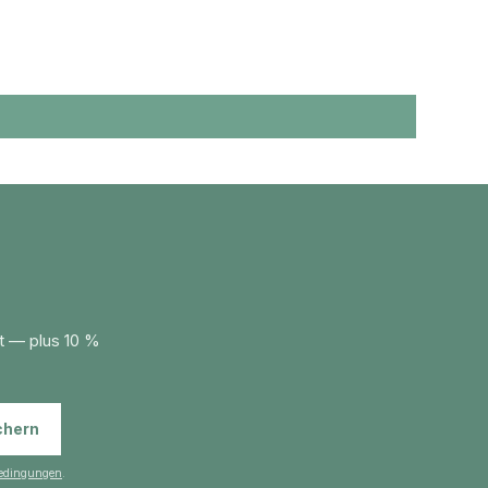
wonnen.
t — plus 10 %
chern
edingungen
.