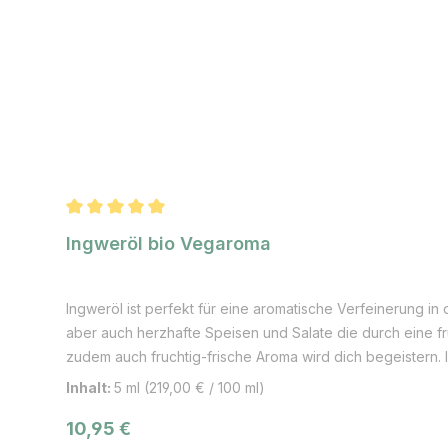
Durchschnittliche Bewertung von 5 von 5 Sternen
Ingweröl bio Vegaroma
Ingweröl ist perfekt für eine aromatische Verfeinerung i
aber auch herzhafte Speisen und Salate die durch eine f
zudem auch fruchtig-frische Aroma wird dich begeister
wirken. Informationen zur Pflanze: Die bekannte Ingwerwu
Inhalt:
5 ml
(219,00 € / 100 ml)
Wurzelstock auch Ingwerwurzel genannt ist eine Pflanzena
Regulärer Preis:
10,95 €
erreichen kann. Die Pflanze hat ein schilfartiges Aussehen