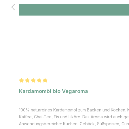
einigen Staaten in Südamerika angebaut. Die genaue Heima
erfolgt teilweise auf großen Plantagen. Nach einer Wachs
inzwischen sogar auch in Deutschland angebaut. Als grün
Amerika war Ingwer neben Pfeffer in Ostasien meist das
Durchschnittliche Bewertung von 5 von 5 Sternen
Kardamomöl bio Vegaroma
100% naturreines Kardamomöl zum Backen und Kochen. Ka
Kaffee, Chai-Tee, Eis und Liköre. Das Aroma wird auch g
Anwendungsbereiche: Kuchen, Gebäck, Süßspeisen, Curry-Gerichte, Eis, Kaffee, Chai-Te