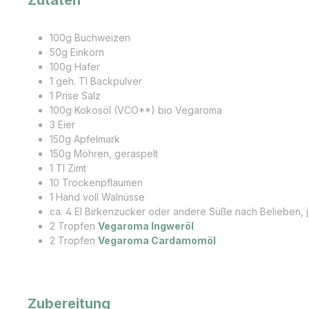
100g Buchweizen
50g Einkorn
100g Hafer
1 geh. Tl Backpulver
1 Prise Salz
100g Kokosöl (VCO**) bio Vegaroma
3 Eier
150g Apfelmark
150g Möhren, geraspelt
1 Tl Zimt
10 Trockenpflaumen
1 Hand voll Walnüsse
ca. 4 El Birkenzucker oder andere Süße nach Belieben, 
2 Tropfen
Vegaroma Ingweröl
2 Tropfen
Vegaroma Cardamomöl
Zubereitung