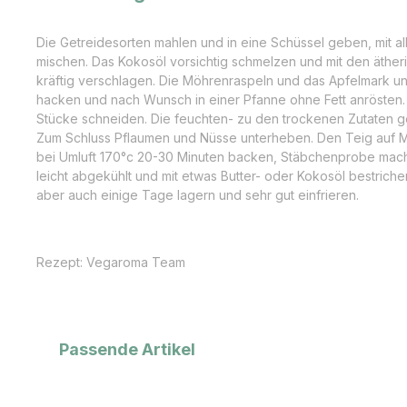
Die Getreidesorten mahlen und in eine Schüssel geben, mit a
mischen. Das Kokosöl vorsichtig schmelzen und mit den äther
kräftig verschlagen. Die Möhrenraspeln und das Apfelmark u
hacken und nach Wunsch in einer Pfanne ohne Fett anrösten.
Stücke schneiden. Die feuchten- zu den trockenen Zutaten g
Zum Schluss Pflaumen und Nüsse unterheben. Den Teig auf M
bei Umluft 170°c 20-30 Minuten backen, Stäbchenprobe mac
leicht abgekühlt und mit etwas Butter- oder Kokosöl bestriche
aber auch einige Tage lagern und sehr gut einfrieren.
Rezept: Vegaroma Team
Produktgalerie überspringen
Passende Artikel