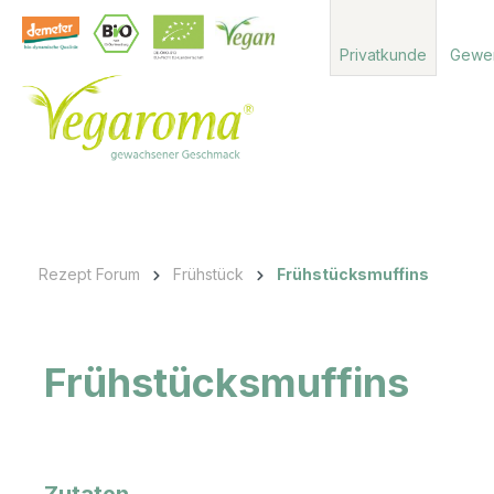
 Hauptinhalt springen
Zur Suche springen
Zur Hauptnavigation springen
Privatkunde
Gewe
Rezept Forum
Frühstück
Frühstücksmuffins
Frühstücksmuffins
Zutaten