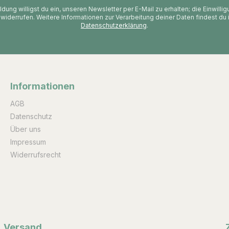
dung willigst du ein, unseren Newsletter per E-Mail zu erhalten; die Einwilli
 widerrufen. Weitere Informationen zur Verarbeitung deiner Daten findest du 
Datenschutzerklärung
.
Informationen
AGB
Datenschutz
Über uns
Impressum
Widerrufsrecht
Versand