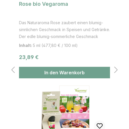
Rose bio Vegaroma
Das Naturaroma Rose zaubert einen blumig-
sinnlichen Geschmack in Speisen und Getränke.
Der edle blumig-sommerliche Geschmack
bringt eine feine Geschmacksnote der Rose in
Inhalt:
5 ml
(477,80 € / 100 ml)
unsere Speisen, Backwaren und Getränke.
Regulärer Preis:
23,89 €
Anwendungsbereiche: Getränke,
Hauptgerichte, Süßspeisen, Backwaren,
Eisvariationen, Salatdressing, Cocktails,
In den Warenkorb
Smoothies u.v.a.m. Speisevorschläge: Rosen-
Himbeersorbet, Orangen-Rosen-Shrimps,
Rosenbutter, Orientalisches Rosensalz, Rosen-
Orangen-Pfeffer, Rosen-Marzipan-Konfekt.
Weitere Rezepte in „Rosenküche - Feine
Rezepte mit Blütenblättern und Essenzen“ von
Maria M. Kettenring, Joy Verlag Der Einsatz des
Aromaöls sollte sehr sparsam und stark