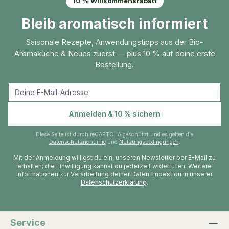
10 % Willkommensrabatt
wäre keine ausreichende Qualität für den
Bleib aromatisch informiert
Verzehr. Der Geschmack kommt durch die
Duftstoffe der Blüte. Verwendung: Frisch,
Saisonale Rezepte, Anwendungstipps aus der Bio-
getrocknet oder als Naturaroma Öl in
Aromaküche & Neues zuerst — plus 10 % auf deine erste
Getränken und Speisen. Rosenöl ist besonders
Bestellung.
wertvoll. Es handelt sich um eines der am
aufwendigsten produzierten und der teuersten
Öle der Welt. Schon von den alten Römern und
E-Mail-Adresse
Griechen wurde überliefert, dass sie das
Anmelden & 10 % sichern
wertvolle Öl unter ihre Getränke und Speisen
mischten und auch ihre Körper damit pflegten.
Diese Seite ist durch reCAPTCHA geschützt und es gelten die
Datenschutzrichtlinie
und
Nutzungsbedingungen
.
Sie schätzten die wohltuende und Wirkung und
Mit der Anmeldung willigst du ein, unseren Newsletter per E-Mail zu
den Geschmack von Rosenöl. Die Naturaroma
erhalten; die Einwilligung kannst du jederzeit widerrufen. Weitere
Öle werden unter Wasserdampf-Destillation aus
Informationen zur Verarbeitung deiner Daten findest du in unserer
Datenschutzerklärung
.
den Blütenblättern der Rose gewonnen. Die
dafür verwendeten Blüten kommen u.a. aus
Frankreich, Bulgarien, Iran, Afghanistan und der
Türkei. Die Blumen werden von Hand gepflückt.
Service