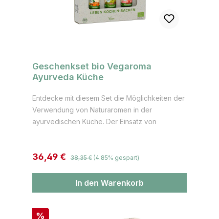
Geschenkset bio Vegaroma
Ayurveda Küche
Entdecke mit diesem Set die Möglichkeiten der
Verwendung von Naturaromen in der
ayurvedischen Küche. Der Einsatz von
Gewürzen wie Kurkuma, Kardamom, Zimt und
Ingwer ist in der Ayurveda Küche ein
Regulärer Preis:
Verkaufspreis:
36,49 €
elementarer Bestandteil. Hier können die
38,35 €
(4.85% gespart)
Naturaromen eine echte Bereicherung sein und
Gewürze ergänzen oder ersetzen. Inhalt: 1 x
In den Warenkorb
Kurkumaöl bio Vegaroma1x Kardamomöl bio
Vegaroma1x Yogis Inspiration bio Vegaroma 1
Rabatt
%
Vegaroma Rezeptkarte "Naturaromen in der