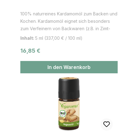
100% naturreines Kardamomöl zum Backen und
Kochen. Kardamomöl eignet sich besonders
zum Verfeinern von Backwaren (z.B. in Zimt-
Schnecken), Süßspeisen aber auch Currys,
Inhalt:
5 ml
(337,00 € / 100 ml)
Kaffee, Chai-Tee, Eis und Liköre. Das Aroma
Regulärer Preis:
16,85 €
wird auch gerne in der Weihnachtsbäckerei
eingesetzt oder in Zusammenhang mit der
asiatischen und ayurvedischen Küche.
In den Warenkorb
Anwendungsbereiche: Kuchen, Gebäck,
Süßspeisen, Curry-Gerichte, Eis, Kaffee, Chai-
Tee, Smoothies, u.v.m. Der süßlich-scharfe
Geschmack bringt eine exotisch-warme
Geschmacksrichtung in Speisen, Backwaren
und Getränke.Kardamomöl wird durch
Destillation aus den Kardamomsamen
gewonnen.