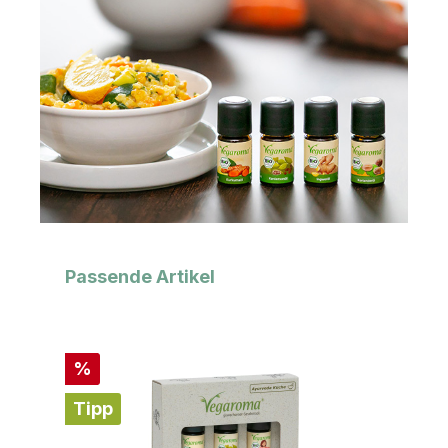
Produktgalerie überspringen
Passende Artikel
Rabatt
%
Tipp