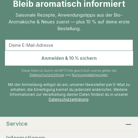
Bleib aromatisch informiert
seit Jahrtausenden in vielen Kulturen auf der
Welt als Gewürz und Heilpflanze verwendet.
Saisonale Rezepte, Anwendungstipps aus der Bio-
Der Ingwer, der Wurzelstock auch
Aromaküche & Neues zuerst — plus 10 % auf deine erste
Ingwerwurzel genannt ist eine Pflanzenart aus
Bestellung.
der Gattung Ingwer (Zingiber). Ingwer ist eine
krautige Pflanze, die Wuchshöhen von 50 bis
ca. 1,50 Zentimeter erreichen kann. Die Pflanze
hat ein schilfartiges Aussehen. Ingwer wächst in
E-Mail-Adresse
Anmelden & 10 % sichern
den Tropen und Subtropen. Er wird traditionell
in Ländern wie u.a. Indien, Nigeria, China,
Diese Seite ist durch reCAPTCHA geschützt und es gelten die
Nepal, Thailand, einigen Staaten in Südamerika
Datenschutzrichtlinie
und
Nutzungsbedingungen
.
angebaut. Die genaue Heimat der Pflanze ist
Mit der Anmeldung willigst du ein, unseren Newsletter per E-Mail zu
erhalten; die Einwilligung kannst du jederzeit widerrufen. Weitere
unbekannt. Im 9. Jh. wurde die Pflanze im
Informationen zur Verarbeitung deiner Daten findest du in unserer
deutschen Sprachraum bekannt. Der kultivierte
Datenschutzerklärung
.
Ingweranbau erfolgt teilweise auf großen
Plantagen. Nach einer Wachstumsphase von ca.
8 Monaten erfolgt die erste Ernte. Anbau und
Service
Ernte erfolgt meist noch von Hand. Die
Ingwerpflanze wird inzwischen sogar auch in
Informationen