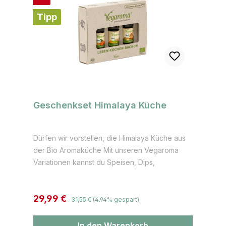
Ayurvedischen Küche"
Tipp
Geschenkset Himalaya Küche
Dürfen wir vorstellen, die Himalaya Küche aus
der Bio Aromaküche Mit unseren Vegaroma
Variationen kannst du Speisen, Dips,
Marinaden, Fladen, Dhal u.v.m. eine ganz
individuelle Geschmacksnote geben. Tauche
Regulärer Preis:
Verkaufspreis:
29,99 €
ein in die Geschmacks -
31,55 €
(4.94% gespart)
Himalayawelten, hübsch und nachhaltig in der
Geschenkverpackung aus Graspapier Inhalt: 1 x
In den Warenkorb