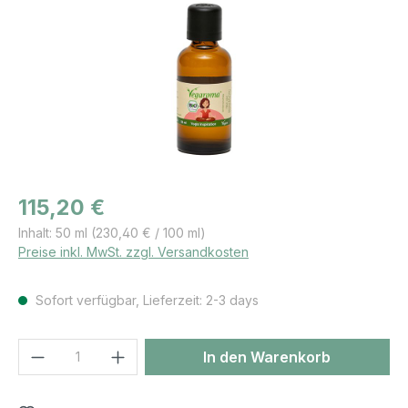
Regulärer Preis:
115,20 €
Inhalt:
50 ml
(230,40 € / 100 ml)
Preise inkl. MwSt. zzgl. Versandkosten
Sofort verfügbar, Lieferzeit: 2-3 days
Produkt Anzahl: Gib den gewünschten We
In den Warenkorb