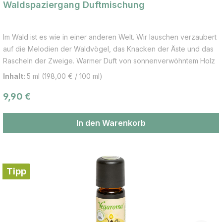
Waldspaziergang Duftmischung
Im Wald ist es wie in einer anderen Welt. Wir lauschen verzaubert
auf die Melodien der Waldvögel, das Knacken der Äste und das
Rascheln der Zweige. Warmer Duft von sonnenverwöhntem Holz
umhüllt uns, und jeder Schritt auf dem weichen Waldboden gibt
Inhalt:
5 ml
(198,00 € / 100 ml)
uns neue Stärke. Riesentanne und Fichtennadeln bringen dieses
Regulärer Preis:
9,90 €
Waldgefühl nachhause, und lassen uns auch daheim diese
Frische erleben. Riesentanne - wirkt erfrischend und
ausgleichend Fichtennadeln - wirkt kräftigend und reinigend
In den Warenkorb
Vetiver - wirkt erdend und führt zur Mitte Für die Duftlampe,
Duftbrunnen, Duftvlies, Diffuseur und Duftstein
Tipp