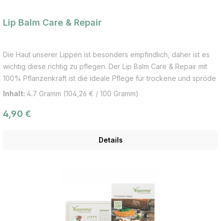
nachwachsenden Rohstoffen.
Lip Balm Care & Repair
Die Haut unserer Lippen ist besonders empfindlich, daher ist es
wichtig diese richtig zu pflegen. Der Lip Balm Care & Repair mit
100% Pflanzenkraft ist die ideale Pflege für trockene und spröde
Lippen. Wertvolles, kaltgepresstes Bio Hanfsamen- und Bio
Inhalt:
4.7 Gramm
(104,26 € / 100 Gramm)
Jojobaöl pflegen die Lippen besonders reichhaltig und
Regulärer Preis:
4,90 €
langanhaltend. Trockene, spröde Lippen werden besänftigt und
fühlen sich samtweich und geschmeidig an. Bio Rizinusöl sorgt
zudem für ein angenehmes Gefühl beim Auftragen und schenkt
Details
den Lippen einen natürlichen Glanz. Der fruchtige, frische Duft mit
Bio Zitrone und Bio Litsea zaubert jedem ein Lächeln ins Gesicht.
Leitpflanzen und Wirkung: Bio Hanfsamenöl Ist sehr hautpflegend
und wirkt regenerierend aufgrund des idealen Verhältnisses von
Linolsäure und α-Linolensäure mit 3:1. Es stammt von unserem Bio
Anbaupartner aus Süddeutschland. Bio Jojobaöl Das wertvolle,
kaltgepresste Bio Pflegeöl wirkt besonders stärkend und