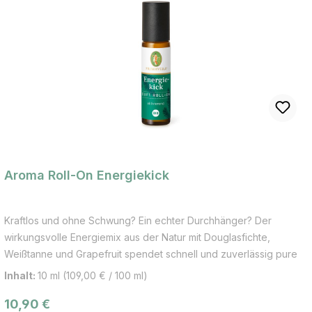
Aroma Roll-On Energiekick
Kraftlos und ohne Schwung? Ein echter Durchhänger? Der
wirkungsvolle Energiemix aus der Natur mit Douglasfichte,
Weißtanne und Grapefruit spendet schnell und zuverlässig pure
Kraft und Energie - klar und belebend. Der holzig-frische Duft
Inhalt:
10 ml
(109,00 € / 100 ml)
des Duft Roll-Ons Energiekick trägt uns kraftvoll durch den Tag.
Regulärer Preis:
10,90 €
Douglasfichte: erfrischend Weißtanne: belebend Grapefruit: