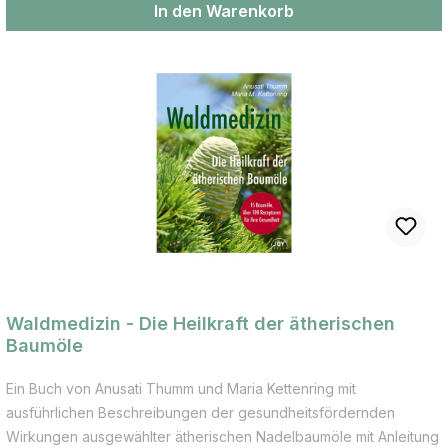
Aromaexpertinnen Maria Kettenring und Anusati Thumm die
In den Warenkorb
wichtigsten ätherischen Öle vor, die bei Erkältungskrankheiten
und grippalen Infekten zur Anwendung kommen. Die häufigsten
Erkrankungen der Atemwege Wie ätherische Öle die
Abwehrkräfte und das Immunsystem stärken Viele Rezepturen zur
Behandlung von Halsschmerzen, Husten, Schnupfen, Heiserkeit,
Bronchitis, grippalen Infekten u.v.m. Die fachgerechte Anwendung
ätherischer Öle bei Kindern
Waldmedizin - Die Heilkraft der ätherischen
Baumöle
Ein Buch von Anusati Thumm und Maria Kettenring mit
ausführlichen Beschreibungen der gesundheitsfördernden
Wirkungen ausgewählter ätherischen Nadelbaumöle mit Anleitung