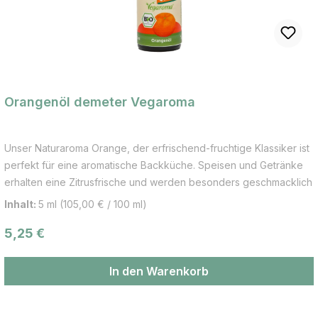
Bergamotteöl wird aus der Schale der unreifen, grünen Früchte
gewonnen.
Orangenöl demeter Vegaroma
Unser Naturaroma Orange, der erfrischend-fruchtige Klassiker ist
perfekt für eine aromatische Backküche. Speisen und Getränke
erhalten eine Zitrusfrische und werden besonders geschmacklich
verfeinert. Neue orangen-frische Geschmackserlebnisse können
Inhalt:
5 ml
(105,00 € / 100 ml)
entdeckt werden. Anwendungsbereiche: Das Orangenöl ist eines
Regulärer Preis:
5,25 €
der beliebtesten Aromaöle. Auf die Bio oder demeter Qualität
sollte jedoch unbedingt geachtet werden. Verwendung der
Orange: Saft, Verzehr als Obst, Weiterverarbeitung in
In den Warenkorb
Lebensmitteln, auch Schalen und Blüten werden häufig
verwendet, z.B. für Tee-Mischungen oder in Gebäck. Die