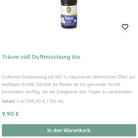
Haut und ist darüber hinaus sehr hautpflegend (besonders
geeignet auch bei trockener und empfindlicher Haut).
Träum süß Duftmischung bio
Duftende Einstimmung mit 100 % naturreinen ätherischen Ölen auf
wohligen Schlaf. Gerade für Kinder ist ein gesunder Schlaf
besonders wichtig, um die Ereignisse des Tages zu verarbeiten.
Sanft umhüllt von Lavendel fällt danach das Einschlafen nach
Inhalt:
5 ml
(198,00 € / 100 ml)
einem Bad leicht. Ideale Badetemperatur 35-38 ͦC. Ein Kindertag
Regulärer Preis:
9,90 €
ist aufregend. Voll von faszinierenden, eindrucksvollen, aber
auch anstrengenden Erlebnissen. Umso wichtiger ist gerade für
Kinder ein gesunder und entspannter Schlaf. In dieser Zeit des
In den Warenkorb
Ausruhens und Kraftschöpfens können Kinder die Ereignisse des