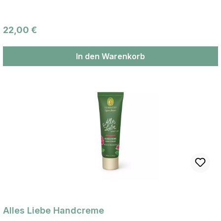
zum gezielten Einsatz als Vorbeugung und bei Erkrankungen
Regulärer Preis:
22,00 €
In den Warenkorb
Alles Liebe Handcreme