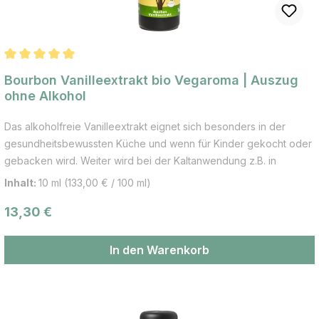
Durchschnittliche Bewertung von 5 von 5 Sternen
Bourbon Vanilleextrakt bio Vegaroma | Auszug
ohne Alkohol
Das alkoholfreie Vanilleextrakt eignet sich besonders in der
gesundheitsbewussten Küche und wenn für Kinder gekocht oder
gebacken wird. Weiter wird bei der Kaltanwendung z.B. in
Getränken, pflanzlichen Drinks, Eis, Torten und Dressings oder im
Inhalt:
10 ml
(133,00 € / 100 ml)
Joghurt diese lieblich, süße Geschmacksnote wahrgenommen.
Regulärer Preis:
13,30 €
Anwendungsbereiche: Tee, Torten, Kuchen, Kekse, in
Verbindung mit Schokolade und Kakao, Desserts, Obstsalat,
Eiskreationen, Salatdressing, Gemüse, Fisch- und Fleischgerichte,
In den Warenkorb
Cocktails, Smoothies u.v.a.m. Es kann süße aber auch würzige
Speisen veredeln. Das warm-süße und fein-liebliche Aroma wird
dich bezaubern. Informationen zur Pflanze: Die Vanille ist ein
Gewürz, das aus den vermentierten Vanilleschoten