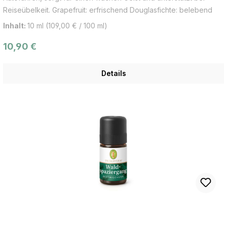
Reiseübelkeit. Grapefruit: erfrischend Douglasfichte: belebend
Lemongrass: aufmunternd
Inhalt:
10 ml
(109,00 € / 100 ml)
Regulärer Preis:
10,90 €
Details