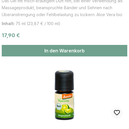
Das Gel mit frisch-krautigem Duft hilft, bei einer Verwendung als
Massageprodukt, beanspruchte Bänder und Sehnen nach
Überanstrengung oder Fehlbelastung zu lockern. Aloe Vera bio
hinterlässt ein angenehmes Frischegefühl. Die wirksame Mischung
Inhalt:
75 ml
(23,87 € / 100 ml)
ätherischer Öle Cajeput und Eukalyptus globulus beruhigt und
Regulärer Preis:
17,90 €
entspannt die Haut. Ackerminze bio ergänzt mit einer angenehm
kühlenden Wirkung. Zeder bio unterstützt mit seinem besonders
beruhigenden Duft.
In den Warenkorb