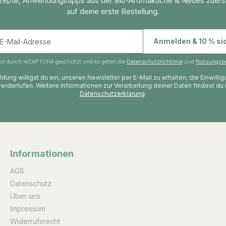
zepte, Anwendungstipps aus der Bio-Aromaküche & Neues zuers
auf deine erste Bestellung.
E-Mail-Adresse
Anmelden & 10 % si
 ist durch reCAPTCHA geschützt und es gelten die
Datenschutzrichtlinie
und
Nutzungsb
dung willigst du ein, unseren Newsletter per E-Mail zu erhalten; die Einwilli
 widerrufen. Weitere Informationen zur Verarbeitung deiner Daten findest du 
Datenschutzerklärung
.
Informationen
AGB
Datenschutz
Über uns
Impressum
Widerrufsrecht