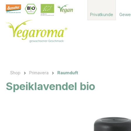
 Hauptinhalt springen
Zur Suche springen
Zur Hauptnavigation springen
Privatkunde
Gewe
Shop
Primavera
Raumduft
Speiklavendel bio
Bildergalerie überspringen