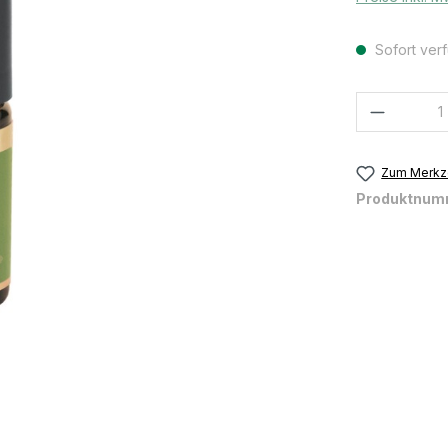
Sofort verf
Produkt
Zum Merkze
Produktnum