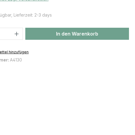
ügbar, Lieferzeit: 2-3 days
 Anzahl: Gib den gewünschten Wert ein 
In den Warenkorb
ttel hinzufügen
mer:
A4130