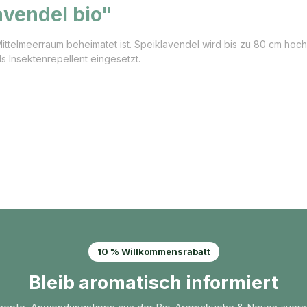
avendel bio"
Mittelmeerraum beheimatet ist. Speiklavendel wird bis zu 80 cm hoc
ls Insektenrepellent eingesetzt.
10 % Willkommensrabatt
Bleib aromatisch informiert