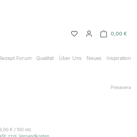
0,00 €
Ware
Rezept Forum
Qualität
Über Uns
Neues
Inspiration
Primavera
s:
8,00 € / 100 ml)
MwSt. zzgl. Versandkosten