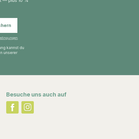
t — plus 10 %
chern
edingungen
.
gung kannst du
in unserer
Besuche uns auch auf