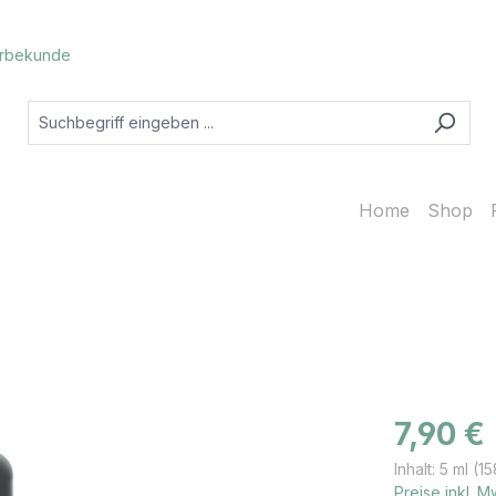
rbekunde
Home
Shop
Regulärer Prei
7,90 €
Inhalt:
5 ml
(15
Preise inkl. 