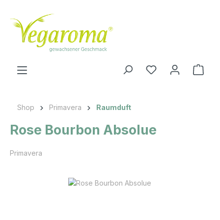
Zum Hauptinhalt springen
Du hast 0 Produkt
Ware
Shop
Primavera
Raumduft
Rose Bourbon Absolue
Primavera
Bildergalerie überspringen