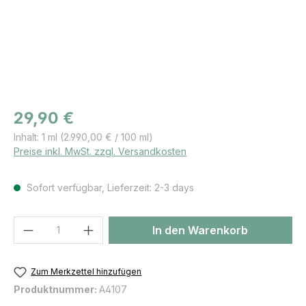
Regulärer Preis:
29,90 €
Inhalt:
1 ml
(2.990,00 € / 100 ml)
Preise inkl. MwSt. zzgl. Versandkosten
Sofort verfügbar, Lieferzeit: 2-3 days
Produkt Anzahl: Gib den gewünschten We
In den Warenkorb
Zum Merkzettel hinzufügen
Produktnummer:
A4107