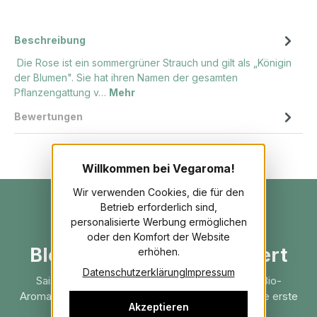
Beschreibung
Die Rose ist ein sommergrüner Strauch und gilt als „Königin
der Blumen". Sie hat ihren Namen der gesamten
Pflanzengattung v…
Mehr
Bewertungen
Willkommen bei Vegaroma!
Wir verwenden Cookies, die für den
Betrieb erforderlich sind,
personalisierte Werbung ermöglichen
10 % Willkommensrabatt
oder den Komfort der Website
Bleib aromatisch informiert
erhöhen.
Datenschutzerklärung
Impressum
Saisonale Rezepte, Anwendungstipps aus der Bio-
Aromaküche & Neues zuerst — plus 10 % auf deine erste
Akzeptieren
Bestellung.