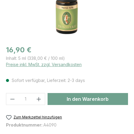
Regulärer Preis:
16,90 €
Inhalt:
5 ml
(338,00 € / 100 ml)
Preise inkl. MwSt. zzgl. Versandkosten
Sofort verfügbar, Lieferzeit: 2-3 days
Produkt Anzahl: Gib den gewünschten We
In den Warenkorb
Zum Merkzettel hinzufügen
Produktnummer:
A4090