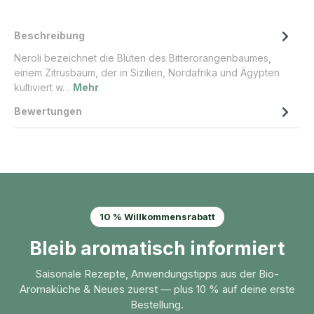
Beschreibung
Neroli bezeichnet die Blüten des Bitterorangenbaumes,
einem Zitrusbaum, der in Sizilien, Nordafrika und Ägypten
kultiviert w…
Mehr
Bewertungen
10 % Willkommensrabatt
Bleib aromatisch informiert
Saisonale Rezepte, Anwendungstipps aus der Bio-
Aromaküche & Neues zuerst — plus 10 % auf deine erste
Bestellung.