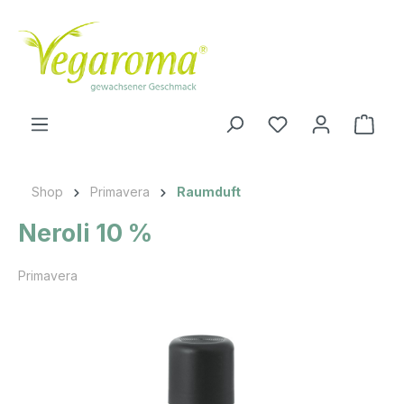
Zum Hauptinhalt springen
Ware
Shop
Primavera
Raumduft
Neroli 10 %
Primavera
Bildergalerie überspringen