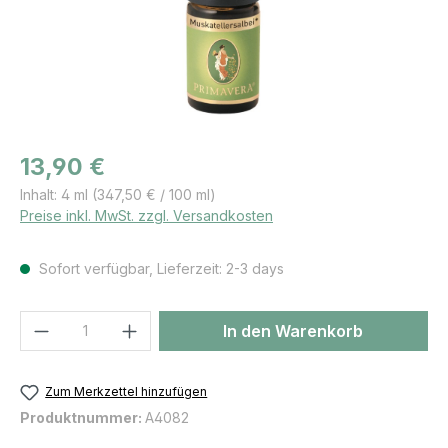
Regulärer Preis:
13,90 €
Inhalt:
4 ml
(347,50 € / 100 ml)
Preise inkl. MwSt. zzgl. Versandkosten
Sofort verfügbar, Lieferzeit: 2-3 days
Produkt Anzahl: Gib den gewünschten We
In den Warenkorb
Zum Merkzettel hinzufügen
Produktnummer:
A4082