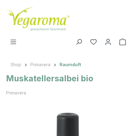
Zum Hauptinhalt springen
Ware
Shop
Primavera
Raumduft
Muskatellersalbei bio
Primavera
Bildergalerie überspringen