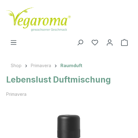
Zum Hauptinhalt springen
Ware
Shop
Primavera
Raumduft
Lebenslust Duftmischung
Primavera
Bildergalerie überspringen