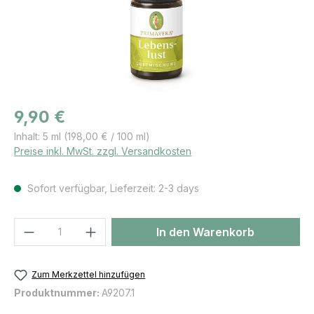
Regulärer Preis:
9,90 €
Inhalt:
5 ml
(198,00 € / 100 ml)
Preise inkl. MwSt. zzgl. Versandkosten
Sofort verfügbar, Lieferzeit: 2-3 days
Produkt Anzahl: Gib den gewünschten We
In den Warenkorb
Zum Merkzettel hinzufügen
Produktnummer:
A9207.1