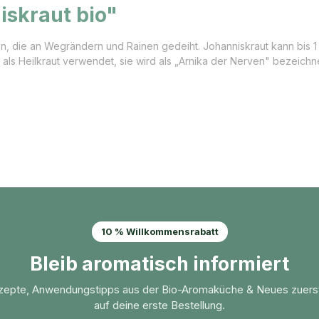
iskraut bio"
en, die an Wegrändern und Rainen gedeiht. Johanniskraut kann bis 1
als Heilkraut verwendet, sie wird als „Arnika der Nerven" bezeichne
10 % Willkommensrabatt
Bleib aromatisch informiert
zepte, Anwendungstipps aus der Bio-Aromaküche & Neues zuers
auf deine erste Bestellung.