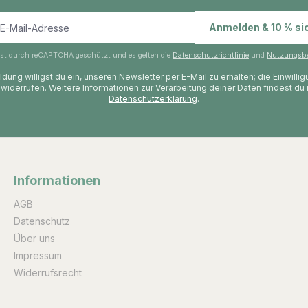
E-Mail-Adresse
Anmelden & 10 % si
 ist durch reCAPTCHA geschützt und es gelten die
Datenschutzrichtlinie
und
Nutzungsb
dung willigst du ein, unseren Newsletter per E-Mail zu erhalten; die Einwilli
 widerrufen. Weitere Informationen zur Verarbeitung deiner Daten findest du 
Datenschutzerklärung
.
Informationen
AGB
Datenschutz
Über uns
Impressum
Widerrufsrecht