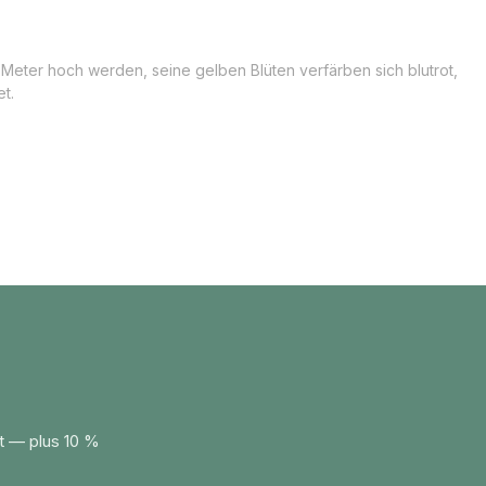
 Meter hoch werden, seine gelben Blüten verfärben sich blutrot,
t.
t — plus 10 %