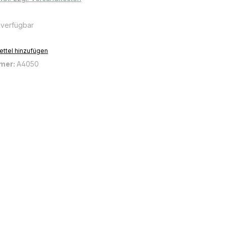
 verfügbar
ttel hinzufügen
mer:
A4050