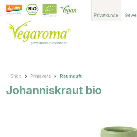
 Hauptinhalt springen
Zur Suche springen
Zur Hauptnavigation springen
Privatkunde
Gewe
Shop
Primavera
Raumduft
Johanniskraut bio
Bildergalerie überspringen