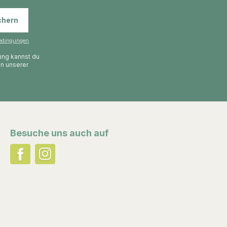
chern
edingungen
.
gung kannst du
in unserer
Besuche uns auch auf