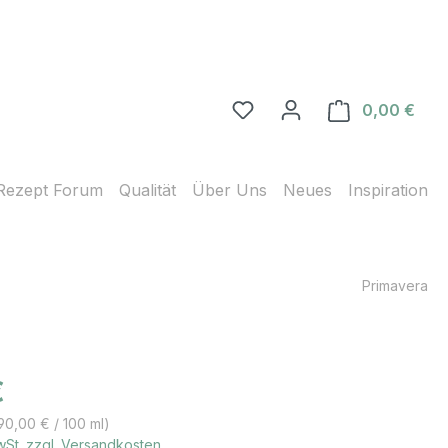
0,00 €
Ware
Rezept Forum
Qualität
Über Uns
Neues
Inspiration
Primavera
s:
€
590,00 € / 100 ml)
MwSt. zzgl. Versandkosten