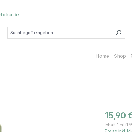
rbekunde
Home
Shop
Regulärer Prei
15,90 
Inhalt:
1 ml
(1.
Preise inkl. 