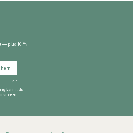
t — plus 10 %
chern
edingungen
.
gung kannst du
in unserer