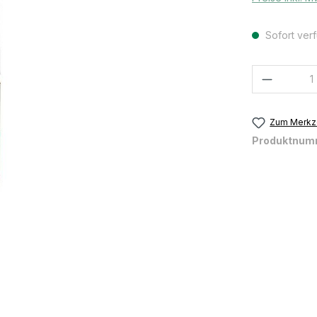
Sofort verf
Produkt
Zum Merkze
Produktnum