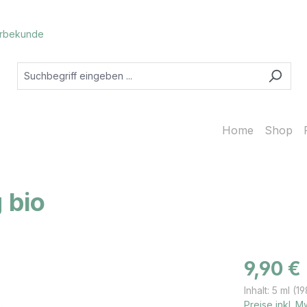
rbekunde
Home
Shop
 bio
Regulärer Prei
9,90 €
Inhalt:
5 ml
(19
Preise inkl. 