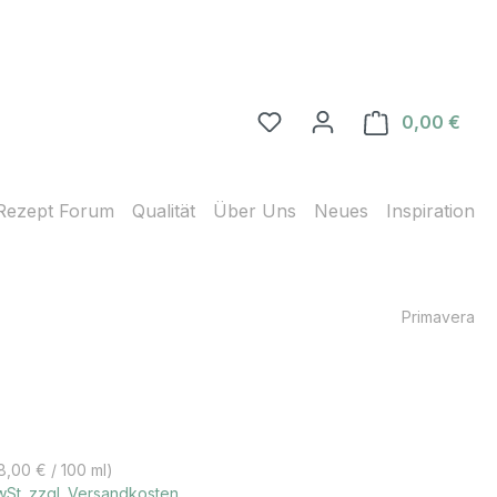
0,00 €
Ware
Rezept Forum
Qualität
Über Uns
Neues
Inspiration
Primavera
s:
8,00 € / 100 ml)
MwSt. zzgl. Versandkosten