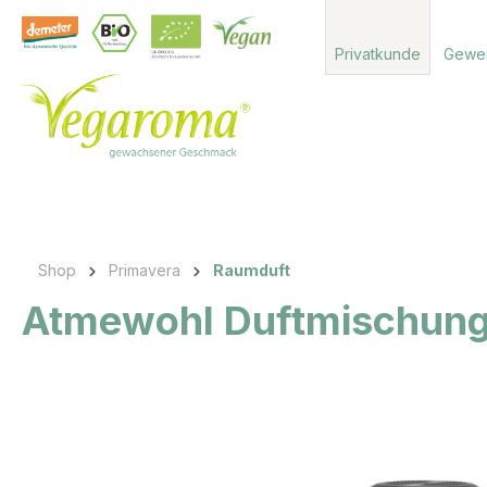
 Hauptinhalt springen
Zur Suche springen
Zur Hauptnavigation springen
Privatkunde
Gewe
Shop
Primavera
Raumduft
Atmewohl Duftmischung
Bildergalerie überspringen