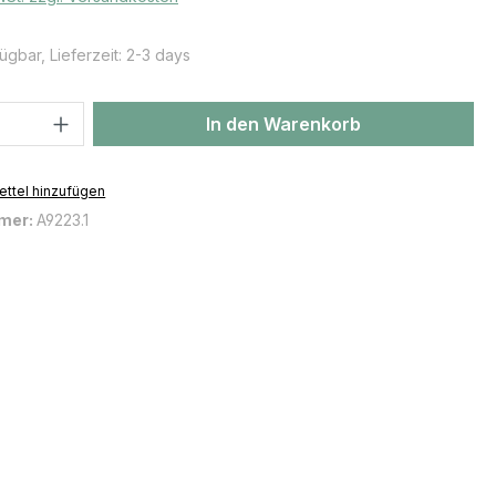
ügbar, Lieferzeit: 2-3 days
 Anzahl: Gib den gewünschten Wert ein 
In den Warenkorb
ttel hinzufügen
mer:
A9223.1