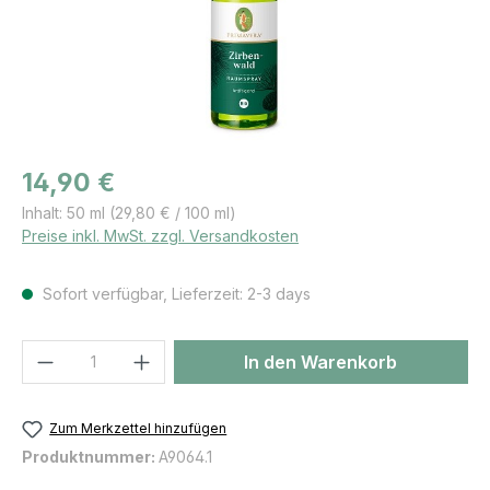
Regulärer Preis:
14,90 €
Inhalt:
50 ml
(29,80 € / 100 ml)
Preise inkl. MwSt. zzgl. Versandkosten
Sofort verfügbar, Lieferzeit: 2-3 days
Produkt Anzahl: Gib den gewünschten We
In den Warenkorb
Zum Merkzettel hinzufügen
Produktnummer:
A9064.1