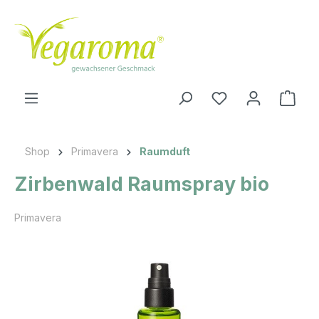
Zum Hauptinhalt springen
Ware
Shop
Primavera
Raumduft
Zirbenwald Raumspray bio
Primavera
Bildergalerie überspringen