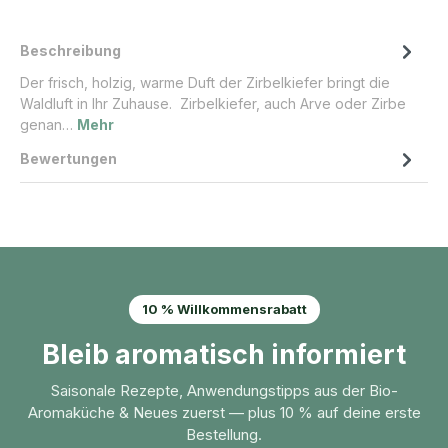
Beschreibung
Der frisch, holzig, warme Duft der Zirbelkiefer bringt die
Waldluft in Ihr Zuhause. Zirbelkiefer, auch Arve oder Zirbe
genan…
Mehr
Bewertungen
10 % Willkommensrabatt
Bleib aromatisch informiert
Saisonale Rezepte, Anwendungstipps aus der Bio-
Aromaküche & Neues zuerst — plus 10 % auf deine erste
Bestellung.