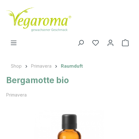
Zum Hauptinhalt springen
Ware
Shop
Primavera
Raumduft
Bergamotte bio
Primavera
Bildergalerie überspringen