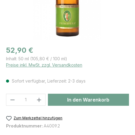
Regulärer Preis:
52,90 €
Inhalt:
50 ml
(105,80 € / 100 ml)
Preise inkl. MwSt. zzgl. Versandkosten
Sofort verfügbar, Lieferzeit: 2-3 days
Produkt Anzahl: Gib den gewünschten We
In den Warenkorb
Zum Merkzettel hinzufügen
Produktnummer:
A4009.2