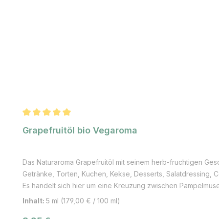
Durchschnittliche Bewertung von 5 von 5 Sternen
Grapefruitöl bio Vegaroma
Das Naturaroma Grapefruitöl mit seinem herb-fruchtigen Ge
Getränke, Torten, Kuchen, Kekse, Desserts, Salatdressing, Co
Es handelt sich hier um eine Kreuzung zwischen Pampelmuse 
europäischer Sicht „paradiesische Herkunft“ der Frucht hin.
Inhalt:
5 ml
(179,00 € / 100 ml)
wahrscheinlich von ihren traubenförmig angeordneten Früc