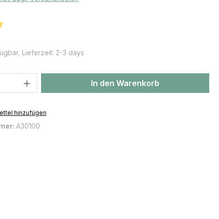
iche Bewertung von 5 von 5 Sternen
ügbar, Lieferzeit: 2-3 days
 Anzahl: Gib den gewünschten Wert ein 
In den Warenkorb
ttel hinzufügen
mer:
A30100