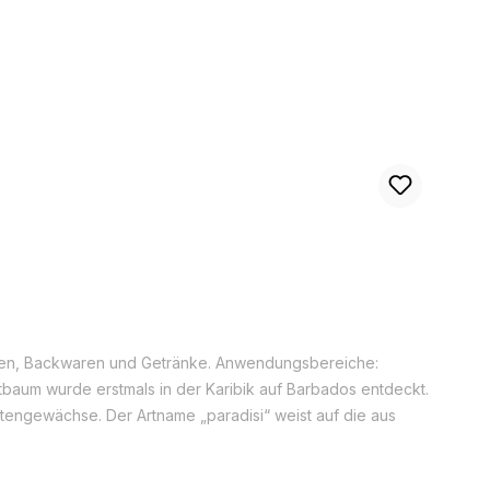
eisen, Backwaren und Getränke. Anwendungsbereiche:
itbaum wurde erstmals in der Karibik auf Barbados entdeckt.
tengewächse. Der Artname „paradisi“ weist auf die aus
n angebaut. Den Namen Grapefruit hat die Pflanze
chmal Pampelmusen genannt. Der Grapefruitbaum hat eine