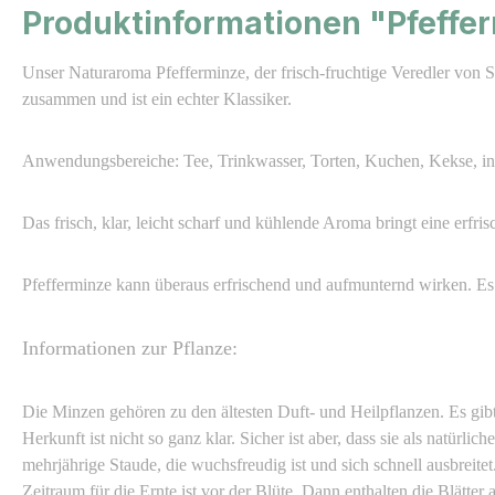
Produktinformationen "Pfeffe
Unser Naturaroma Pfefferminze, der frisch-fruchtige Veredler von 
zusammen und ist ein echter Klassiker.
Anwendungsbereiche: Tee, Trinkwasser, Torten, Kuchen, Kekse, in 
Das frisch, klar, leicht scharf und kühlende Aroma bringt eine erf
Pfefferminze kann überaus erfrischend und aufmunternd wirken. 
Informationen zur Pflanze:
Die Minzen gehören zu den ältesten Duft- und Heilpflanzen. Es gibt 
Herkunft ist nicht so ganz klar. Sicher ist aber, dass sie als natü
mehrjährige Staude, die wuchsfreudig ist und sich schnell ausbreite
Zeitraum für die Ernte ist vor der Blüte. Dann enthalten die Blätter