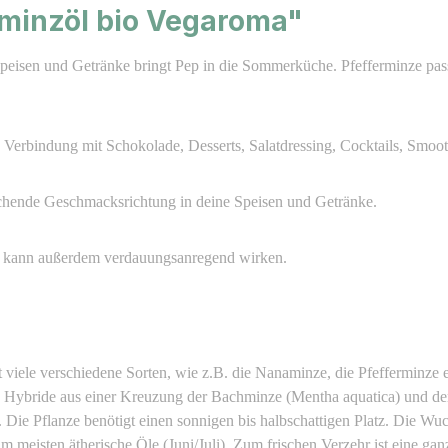
rminzöl bio Vegaroma"
Speisen und Getränke bringt Pep in die Sommerküche. Pfefferminze pass
Verbindung mit Schokolade, Desserts, Salatdressing, Cocktails, Smooth
rischende Geschmacksrichtung in deine Speisen und Getränke.
Es kann außerdem verdauungsanregend wirken.
viele verschiedene Sorten, wie z.B. die Nanaminze, die Pfefferminze etc
rliche Hybride aus einer Kreuzung der Bachminze (Mentha aquatica) und d
t. Die Pflanze benötigt einen sonnigen bis halbschattigen Platz. Die Wu
 am meisten ätherische Öle (Juni/Juli). Zum frischen Verzehr ist eine g