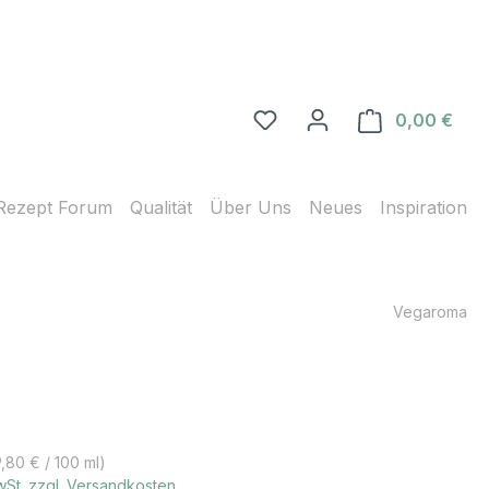
0,00 €
Ware
Rezept Forum
Qualität
Über Uns
Neues
Inspiration
Vegaroma
s:
9,80 € / 100 ml)
MwSt. zzgl. Versandkosten