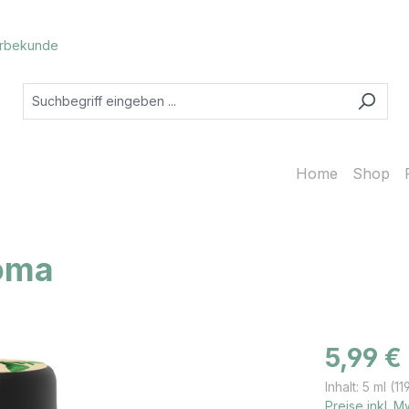
rbekunde
Home
Shop
roma
Regulärer Prei
5,99 €
Inhalt:
5 ml
(11
Preise inkl. 