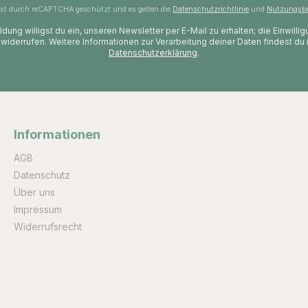
 ist durch reCAPTCHA geschützt und es gelten die
Datenschutzrichtlinie
und
Nutzungsb
dung willigst du ein, unseren Newsletter per E-Mail zu erhalten; die Einwilli
 widerrufen. Weitere Informationen zur Verarbeitung deiner Daten findest du 
Datenschutzerklärung
.
Informationen
AGB
Datenschutz
Über uns
Impressum
Widerrufsrecht