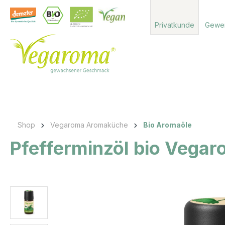
 Hauptinhalt springen
Zur Suche springen
Zur Hauptnavigation springen
Privatkunde
Gewe
Shop
Vegaroma Aromaküche
Bio Aromaöle
Pfefferminzöl bio Vega
Bildergalerie überspringen