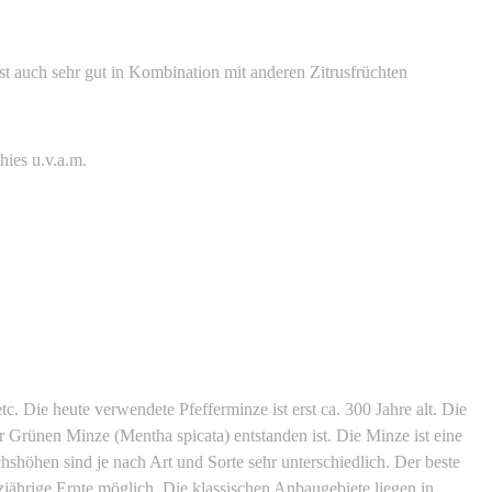
t auch sehr gut in Kombination mit anderen Zitrusfrüchten
ies u.v.a.m.
. Die heute verwendete Pfefferminze ist erst ca. 300 Jahre alt. Die
er Grünen Minze (Mentha spicata) entstanden ist. Die Minze ist eine
chshöhen sind je nach Art und Sorte sehr unterschiedlich. Der beste
anzjährige Ernte möglich. Die klassischen Anbaugebiete liegen in