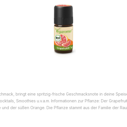
schmack, bringt eine spritzig-frische Geschmacksnote in deine Sp
cktails, Smoothies u.v.a.m. Informationen zur Pflanze: Der Grapefru
und der süßen Orange. Die Pflanze stammt aus der Familie der Rau
 Grapefruits werden in vielen tropischen und subtropischen Regione
hten am Baum. Grapefruits werden in der Umgangssprache auch man