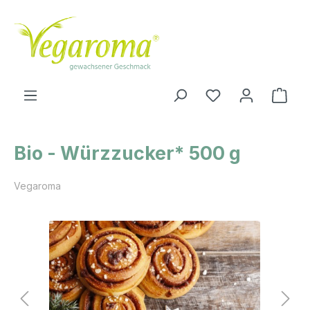
Zum Hauptinhalt springen
Ware
Bio - Würzzucker* 500 g
Vegaroma
Bildergalerie überspringen