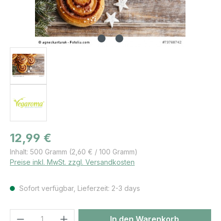
Regulärer Preis:
12,99 €
Inhalt:
500 Gramm
(2,60 € / 100 Gramm)
Preise inkl. MwSt. zzgl. Versandkosten
Sofort verfügbar, Lieferzeit: 2-3 days
Produkt Anzahl: Gib den gewünschten We
In den Warenkorb