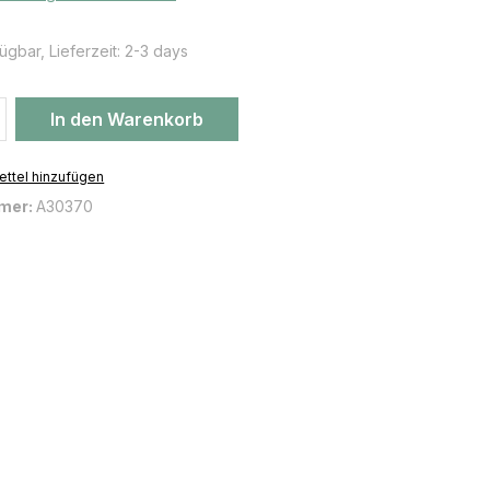
ügbar, Lieferzeit: 2-3 days
 Anzahl: Gib den gewünschten Wert ein 
In den Warenkorb
ttel hinzufügen
mer:
A30370