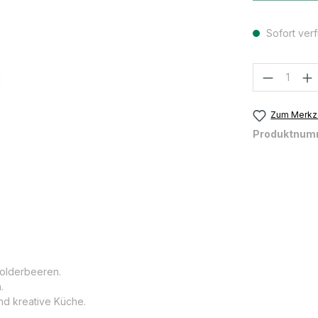
Sofort verf
Produkt
Zum Merkze
Produktnum
holderbeeren.
n.
und kreative Küche.