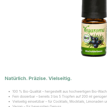
Natürlich. Präzise. Vielseitig.
100 % Bio-Qualität – hergestellt aus hochwertigen Bio-Wac
Fein dosierbar – bereits 3 bis 5 Tropfen auf 200 ml genüge
Vielseitig einsetzbar – für Cocktails, Mocktails, Limonaden 
Vegan – für bewussten Genuss.