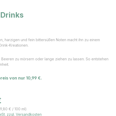
 Drinks
, harzigen und fein bittersüßen Noten macht ihn zu einem
Drink-Kreationen.
 Beeren zu mörsern oder lange ziehen zu lassen. So entstehen
nheit.
eis von nur 10,99 €.
s:
€
9,80 € / 100 ml)
MwSt. zzgl. Versandkosten