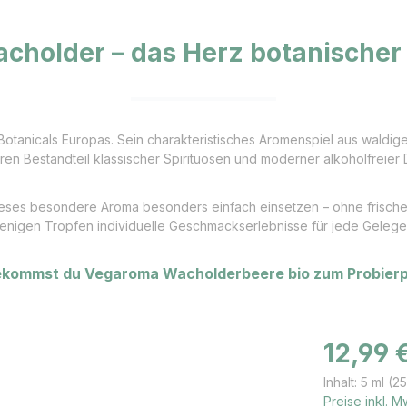
cholder – das Herz botanischer
tanicals Europas. Sein charakteristisches Aromenspiel aus waldigen
n Bestandteil klassischer Spirituosen und moderner alkoholfreier 
ieses besondere Aroma besonders einfach einsetzen – ohne frische
enigen Tropfen individuelle Geschmackserlebnisse für jede Gelege
ekommst du Vegaroma Wacholderbeere bio zum Probierpr
Regulärer Prei
12,99 
Inhalt:
5 ml
(25
Preise inkl. 